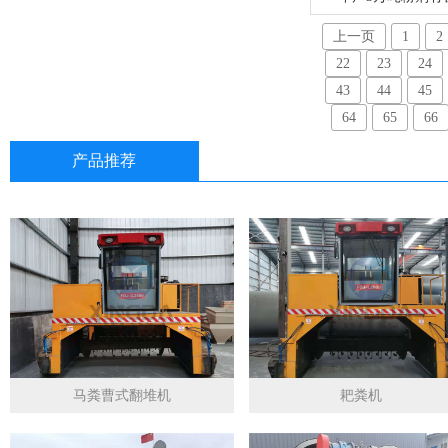
上一页
1
2
22
23
24
43
44
45
64
65
66
产品推荐
马粪曹式翻堆机
耙粪机