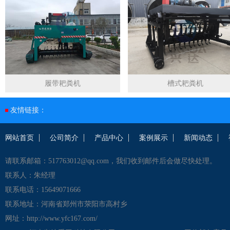
履带耙粪机
槽式耙粪机
友情链接：
网站首页
公司简介
产品中心
案例展示
新闻动态
请联系邮箱：517763012@qq.com，我们收到邮件后会做尽快处理。
联系人：朱经理
联系电话：15649071666
联系地址：河南省郑州市荥阳市高村乡
网址：http://www.yfc167.com/