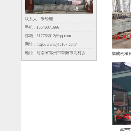
联系人 : 朱经理
手机 : 15649071666
邮箱 : 517763012@qq.com
网址 : http://www.yfc167.com/
地址 : 河南省郑州市荥阳市高村乡
年产