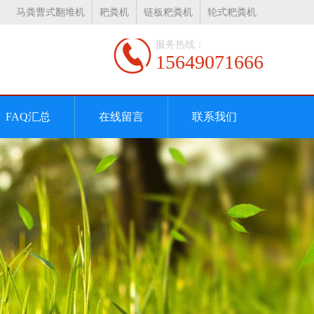
马粪曹式翻堆机
耙粪机
链板粑粪机
轮式粑粪机
服务热线：
15649071666
FAQ汇总
在线留言
联系我们