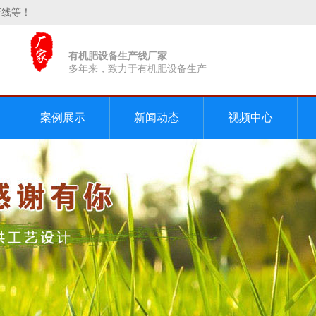
产线等！
有机肥设备生产线厂家
多年来，致力于有机肥设备生产
案例展示
新闻动态
视频中心