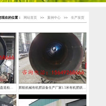
您现在的位置：
网站首页
>>
案例中心
>>
生产发货
四川遂宁市污泥有机肥生产线3米圆盘造粒机发货现场
辉航机械有机肥设备生产厂家1.5米有机肥烘干机生产现场