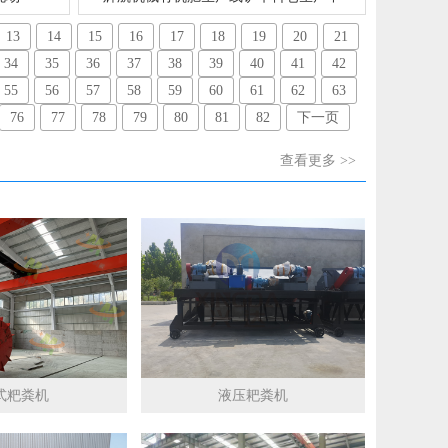
13
14
15
16
17
18
19
20
21
34
35
36
37
38
39
40
41
42
55
56
57
58
59
60
61
62
63
76
77
78
79
80
81
82
下一页
查看更多 >>
式粑粪机
液压耙粪机