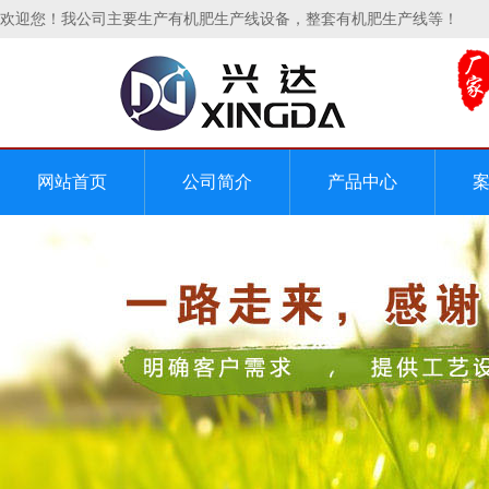
欢迎您！我公司主要生产有机肥生产线设备，整套有机肥生产线等！
网站首页
公司简介
产品中心