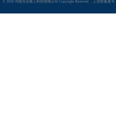
© 2020 河南兴达重工科技有限公司 Copyright Reserved.
工信部备案号：豫I