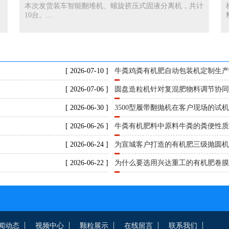
本次发货装车智能翻堆机、螺旋挤压式固液分离机，共计
10台。...
[ 2026-07-10 ]
牛粪鸡粪有机肥自动包装机定制生
[ 2026-07-06 ]
圆盘造粒机针对复混肥物料调节协
[ 2026-06-30 ]
3500型履带翻抛机在客户现场的试
[ 2026-06-26 ]
牛粪有机肥料中原料牛粪的粪便性
[ 2026-06-24 ]
为宣城客户打造的有机肥三级抛圆
[ 2026-06-22 ]
为什么要选用兴达重工的有机肥卷
闻动态
视频中心
颗粒展示
在线留言
联系我们