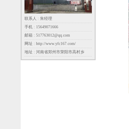
联系人 : 朱经理
手机 : 15649071666
邮箱 : 517763012@qq.com
网址 : http://www.yfc167.com/
地址 : 河南省郑州市荥阳市高村乡