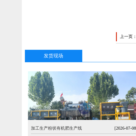
上一页
发货现场
加工生产粉状有机肥生产线
[2026-07-08