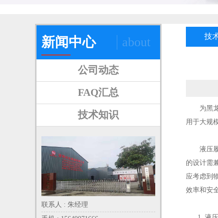
技
新闻中心
about
公司动态
FAQ汇总
为黑龙江
技术知识
用于大规
液压履带
的设计需
应考虑到
效率和安
联系人 : 朱经理
1. 液