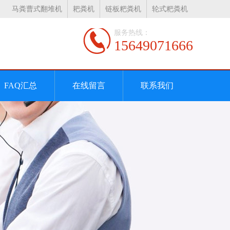
马粪曹式翻堆机
耙粪机
链板粑粪机
轮式粑粪机
服务热线：
15649071666
FAQ汇总
在线留言
联系我们