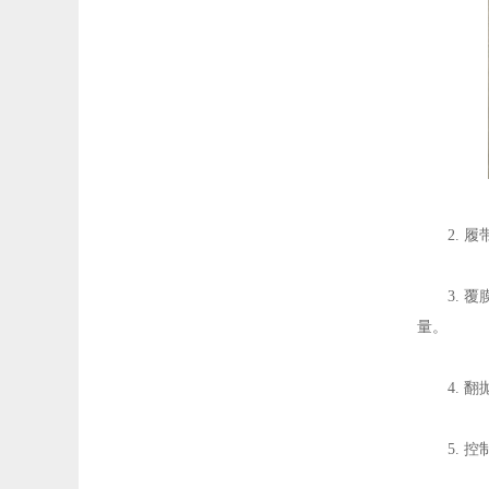
2. 履
3. 覆
量。
4. 翻
5. 控