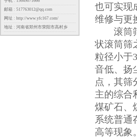
手机 : 15649071666
也可实现
邮箱 : 517763012@qq.com
维修与更
网址 : http://www.yfc167.com/
地址 : 河南省郑州市荥阳市高村乡
滚筒筛分
状滚筒筛
粒径小于
音低、扬
点，其筛分
主的综合
煤矿石、
系统普通
高等现象