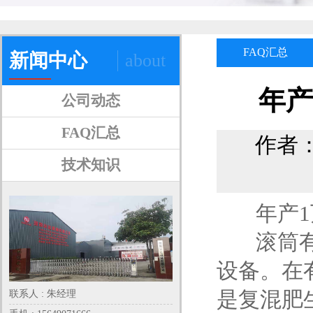
FAQ汇总
新闻中心
about
年产
公司动态
FAQ汇总
作者
技术知识
年产1万
滚筒有机
设备。在
是复混肥
联系人 : 朱经理