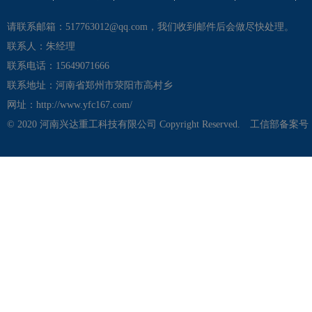
请联系邮箱：517763012@qq.com，我们收到邮件后会做尽快处理。
联系人：朱经理
联系电话：15649071666
联系地址：河南省郑州市荥阳市高村乡
网址：http://www.yfc167.com/
© 2020 河南兴达重工科技有限公司 Copyright Reserved.
工信部备案号：豫I